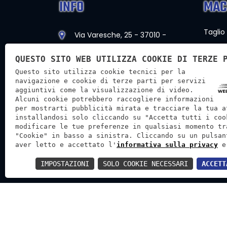
INFO
MAC
Taglio
Via Varesche, 25 - 37010 -
Costermano, Verona
Taglio
QUESTO SITO WEB UTILIZZA COOKIE DI TERZE 
info@bortmachinery.it
Lucida
Questo sito utilizza cookie tecnici per la
navigazione e cookie di terze parti per servizi
Macch
officinabortignonsnc@pec.it
aggiuntivi come la visualizzazione di video.
Alcuni cookie potrebbero raccogliere informazioni
Mezzi 
Ass. commerciale:
per mostrarti pubblicità mirata e tracciare la tua a
installandosi solo cliccando su "Accetta tutti i coo
+39 349 865 9670
Altri 
modificare le tue preferenze in qualsiasi momento tr
"Cookie" in basso a sinistra. Cliccando su un pulsan
Ass. tecnica:
aver letto e accettato l'
informativa sulla privacy
e
+39 349 707 9502
IMPOSTAZIONI
SOLO COOKIE NECESSARI
ACCETT
Bortmachinery S.A.S. di Bortignon Diego - P.IVA: