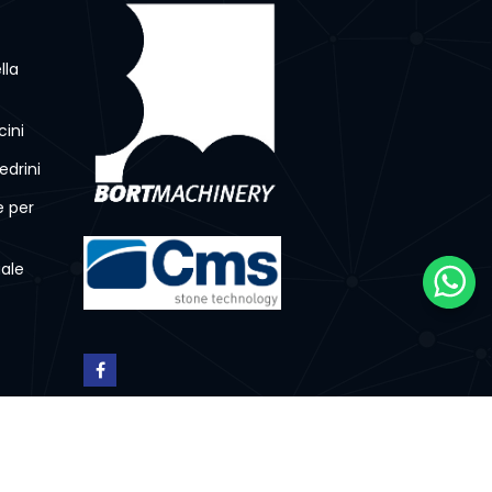
lla
ini
drini
e per
uale
Privacy Policy
Cookie Policy