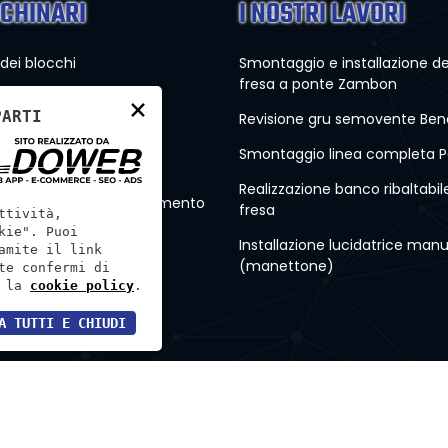
CHINARI
I NOSTRI LAVORI
 dei blocchi
Smontaggio e installazione de
fresa a ponte Zambon
 a formato
×
PARTI
Revisione gru semovente Benc
tura e Finitura
Smontaggio linea completa Pe
ine da cava
Realizzazione banco ribaltabil
di sollevamento e Movimento
fresa
ttività,
kie". Puoi
macchinari
Installazione lucidatrice man
amite il link
(manettone)
te confermi di
 la
cookie policy
.
A TUTTI E CHIUDI
 01451500233 - REA: VR – 179857