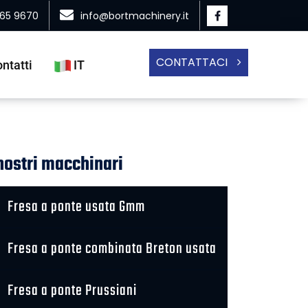
865 9670
info@bortmachinery.it
CONTATTACI
ntatti
IT
 nostri macchinari
Fresa a ponte usata Gmm
Fresa a ponte combinata Breton usata
Fresa a ponte Prussiani