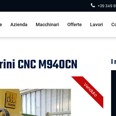
+39 349 
e
Azienda
Macchinari
Offerte
Lavori
Co
drini CNC M940CN
I
Venduto