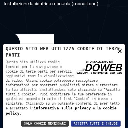
Installazione lucidatrice manuale (manettone)
×
QUESTO SITO WEB UTILIZZA COOKIE DI TERZE
PARTI
Questo sito utilizza cookie
tecnici per la navigazione e
cookie di terze parti per servizi
aggiuntivi come la visualizzazione
di video. Alcuni cookie potrebbero raccogliere
informazioni per mostrarti pubblicità mirata e tracciare
la tua attività, installandosi solo cliccando su "Accetta
tutti i cookie". Puoi modificare le tue preferenze in
qualsiasi momento tramite il link "Cookie" in basso a
sinistra. Cliccando su un pulsante confermi di aver letto
informativa sulla privacy
cookie
e accettato l'
e la
policy
.
Bortmachinery S.A.S. di Bortignon Diego - P.IVA: 01451500233
- REA: VR – 179857
SOLO COOKIE NECESSARI
ACCETTA TUTTI E CHIUDI