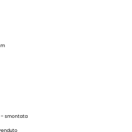
mm
e – smontata
 venduto