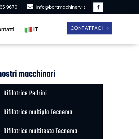
865 9670
info@bortmachinery.it
CONTATTACI
ntatti
IT
 nostri macchinari
Rifilatrice Pedrini
Rifilatrice multipla Tecnema
Rifilatrice multitesta Tecnema