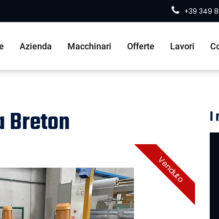
+39 349 
e
Azienda
Macchinari
Offerte
Lavori
Co
la Breton
I
Venduto