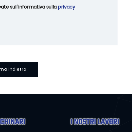
cate sull'informativa sulla
privacy
rna indietro
CHINARI
I NOSTRI LAVORI