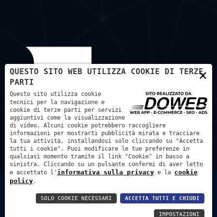
×
QUESTO SITO WEB UTILIZZA COOKIE DI TERZE
PARTI
Questo sito utilizza cookie
tecnici per la navigazione e
cookie di terze parti per servizi
aggiuntivi come la visualizzazione
di video. Alcuni cookie potrebbero raccogliere
informazioni per mostrarti pubblicità mirata e tracciare
la tua attività, installandosi solo cliccando su "Accetta
tutti i cookie". Puoi modificare le tue preferenze in
qualsiasi momento tramite il link "Cookie" in basso a
sinistra. Cliccando su un pulsante confermi di aver letto
informativa sulla privacy
cookie
e accettato l'
e la
policy
.
Bortmachinery S.A.S. di Bortignon Diego - P.IVA: 01451500233
- REA: VR – 179857
SOLO COOKIE NECESSARI
ACCETTA TUTTI E CHIUDI
Privacy Policy
Cookie Policy
IMPOSTAZIONI