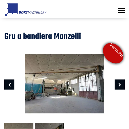
To
Gru a bandiera Manzelli
Venduto