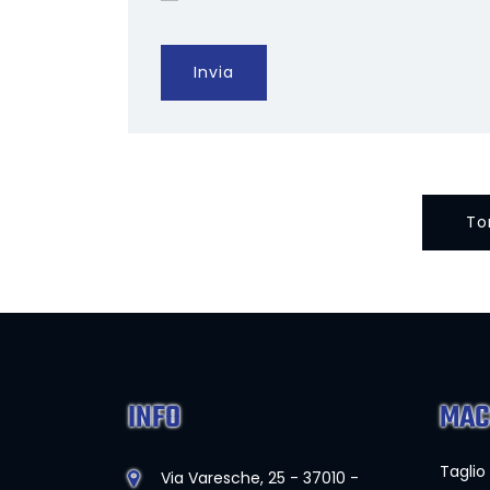
Invia
To
INFO
MAC
Taglio
Via Varesche, 25 - 37010 -