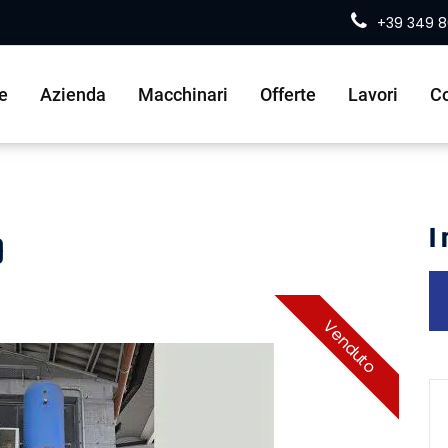
+39 349 
e
Azienda
Macchinari
Offerte
Lavori
Co
p
I
Venduto