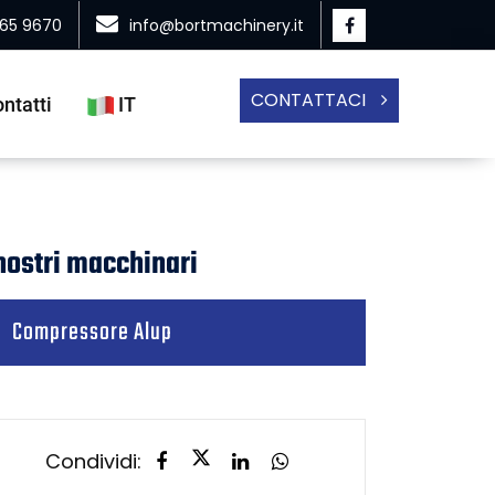
865 9670
info@bortmachinery.it
CONTATTACI
ntatti
IT
 nostri macchinari
Compressore Alup
Condividi: