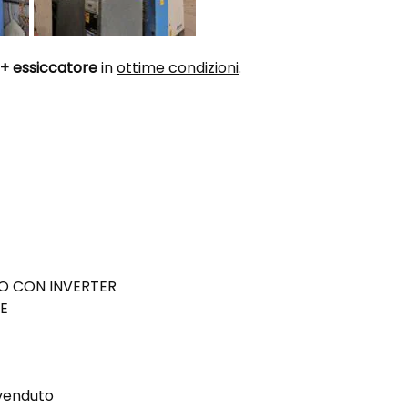
 + essiccatore
in
ottime condizioni
.
TO CON INVERTER
E
 venduto