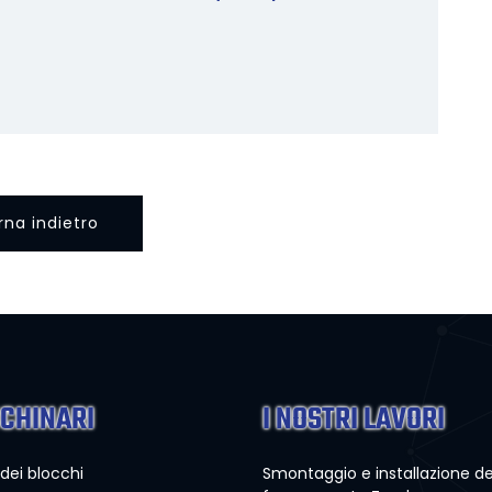
rna indietro
CHINARI
I NOSTRI LAVORI
 dei blocchi
Smontaggio e installazione de