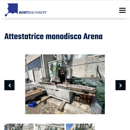
To
Attestatrice monodisco Arena